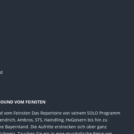
ld
 SOUND VOM FEINSTEN
nd vom Feinsten Das Repertoire von seinem SOLO Programm
ndrich, Ambros, STS, Haindling, HvGoisern bis hin zu
 Bayernland. Die Aufritte erstrecken sich über ganz
Schweiz. Tauchen Sie ein in eine musikalische Reise von