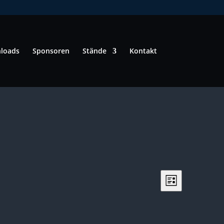
loads
Sponsoren
Stände
Kontakt
ANSICHTEN-
VERANSTAL
Liste
ANSICHTEN-
NAVIGATIO
NAVIGATIO