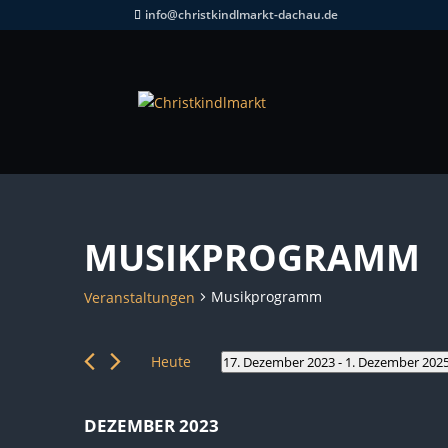
info@christkindlmarkt-dachau.de
MUSIKPROGRAMM
Musikprogramm
Veranstaltungen
VERANSTALTUNGEN
Heute
17. Dezember 2023
 - 
1. Dezember 202
Datum
wählen.
DEZEMBER 2023