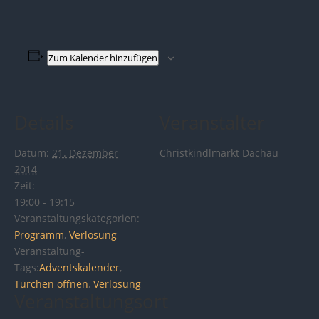
Zum Kalender hinzufügen
Details
Veranstalter
Datum:
21. Dezember
Christkindlmarkt Dachau
2014
Zeit:
19:00 - 19:15
Veranstaltungskategorien:
Programm
,
Verlosung
Veranstaltung-
Tags:
Adventskalender
,
Türchen öffnen
,
Verlosung
Veranstaltungsort