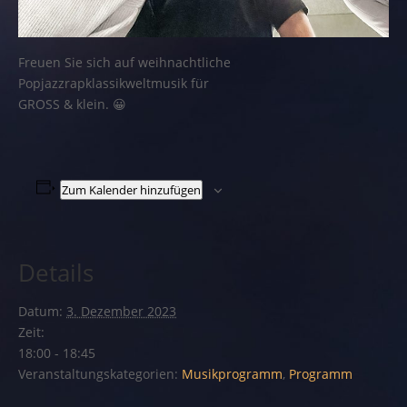
Freuen Sie sich auf weihnachtliche
Popjazzrapklassikweltmusik für
GROSS & klein. 😀
Zum Kalender hinzufügen
Details
Datum:
3. Dezember 2023
Zeit:
18:00 - 18:45
Veranstaltungskategorien:
Musikprogramm
,
Programm