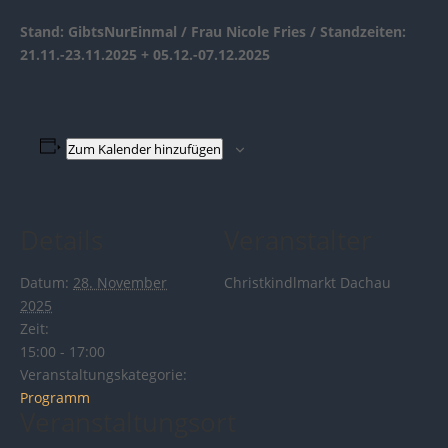
Stand: GibtsNurEinmal / Frau Nicole Fries / Standzeiten:
21.11.-23.11.2025 + 05.12.-07.12.2025
Zum Kalender hinzufügen
Details
Veranstalter
Datum:
28. November
Christkindlmarkt Dachau
2025
Zeit:
15:00 - 17:00
Veranstaltungskategorie:
Programm
Veranstaltungsort