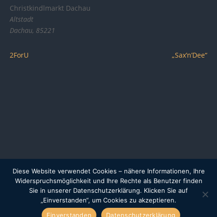
Christkindlmarkt Dachau
Altstadt
Dachau
,
85221
2ForU
„Sax’n’Dee“
Diese Website verwendet Cookies – nähere Informationen, Ihre
Impressum
Datenschutzerklärung
Widerspruchsmöglichkeit und Ihre Rechte als Benutzer finden
Sie in unserer Datenschutzerklärung. Klicken Sie auf
„Einverstanden“, um Cookies zu akzeptieren.
Einverstanden
Datenschutzerklärung
© Christkindlmarkt Dachau e.V. 2014