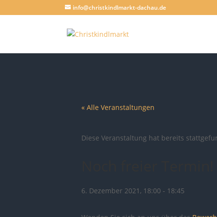
info@christkindlmarkt-dachau.de
« Alle Veranstaltungen
Diese Veranstaltung hat bereits stattgef
Noch freier Termin!
6. Dezember 2021, 18:00
-
18:45