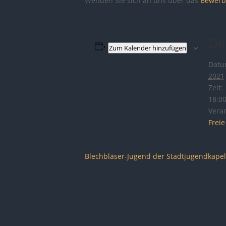
Wenden Sie sich an uns über das
Bewerb
De
Zum Kalender hinzufügen
Datu
2021
Zeit:
18:00
Veran
Frei
Blechbläser-Jugend der Stadtjugendkape