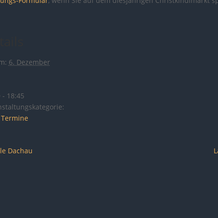
ungs-Formular
, wenn Sie auf dem diesjährigen Christkindlmarkt s
tails
m:
6. Dezember
 - 18:45
staltungskategorie:
e Termine
lle Dachau
L