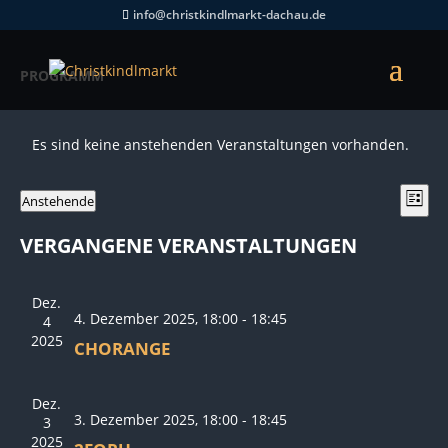
info@christkindlmarkt-dachau.de
PROGRAMM
Es sind keine anstehenden Veranstaltungen vorhanden.
ANSI
VER
Anstehende
Liste
ANS
NAV
Datum
NAV
VERGANGENE VERANSTALTUNGEN
wählen.
Dez.
4. Dezember 2025, 18:00
-
18:45
4
2025
CHORANGE
Dez.
3. Dezember 2025, 18:00
-
18:45
3
2025